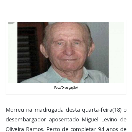
BRASIL
MUNDO
ESPORTES
ENTRETENIMENTO
ENQUETE
TV LPB
Foto/Divulgação/
FOTOS
Morreu na madrugada desta quarta-feira(18) o
desembargador aposentado Miguel Levino de
COLUNISTAS
Oliveira Ramos. Perto de completar 94 anos de