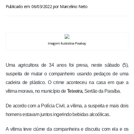
BRASIL
Publicado em: 06/03/2022
por
Marcelino Neto
MUNDO
ESPORTES
Imagem Ilustrativa Pixabay
ENTRETENIMENTO
Uma agricultora de 34 anos foi presa, neste sábado (5),
ENQUETE
suspeita de matar o companheiro usando pedaços de uma
cadeira de plástico. O crime aconteceu na casa em que a
TV LPB
vítima morava, no município de
Teixeira
, Sertão da Paraíba.
FOTOS
De acordo com a Polícia Civil, a vítima, a suspeita e mais dois
homens estavam juntos ingerindo bebidas alcoólicas.
COLUNISTAS
A vítima teve ciúme da companheira e discutiu com ela e os