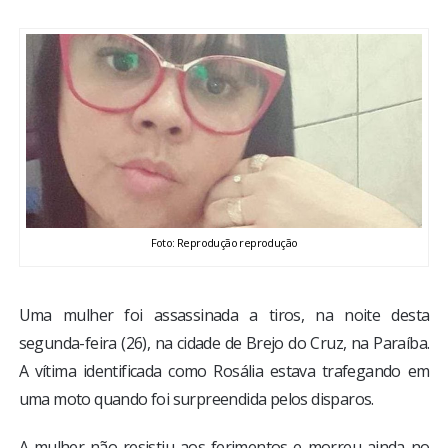
BRASIL
MUNDO
ESPORTES
ENTRETENIMENTO
ENQUETE
Foto: Reprodução reprodução
TV LPB
Uma mulher foi assassinada a tiros, na noite desta
segunda-feira (26), na cidade de Brejo do Cruz, na Paraíba.
FOTOS
A vítima identificada como Rosália estava trafegando em
uma moto quando foi surpreendida pelos disparos.
COLUNISTAS
A mulher não resistiu aos ferimentos e morreu ainda no