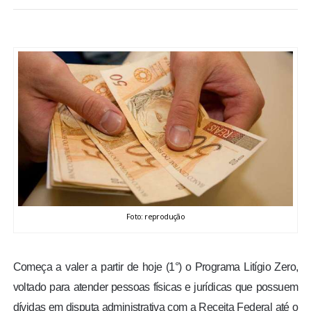
BRASIL
MUNDO
ESPORTES
ENTRETENIMENTO
ENQUETE
TV LPB
Foto: reprodução
FOTOS
Começa a valer a partir de hoje (1°) o Programa Litígio Zero,
COLUNISTAS
voltado para atender pessoas físicas e jurídicas que possuem
dívidas em disputa administrativa com a Receita Federal até o