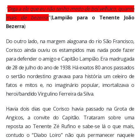
BRASIL
“
Diga a ele que eu não tenho medo de boi velhaco, quanto
mais de bezerra.
”(
Lampião para o Tenente João
MUNDO
Bezerra
)
ESPORTES
Do outro lado, na margem alagoana do rio São Francisco,
Corisco ainda ouviu os estampidos mas nada pode fazer
ENTRETENIMENTO
para defender o amigo e Capitão Lampião. Era madrugada
de 28 de julho do ano de 1938. Há exatos 80 anos passados
ENQUETE
o sertão nordestino gravava para história um celeiro de
fatos e mitos e, no imaginário popular, imortalizava o
TV LPB
heroi/bandido Virgulino Ferreira da Silva.
Havia dois dias que Corisco havia passado na Grota de
FOTOS
Angicos, a convite do Capitão. Trataram sobre uma
reposta ao Tenente Zé Rufino e sabe-se lá o que mais,
COLUNISTAS
contudo o “Diabo Loiro” não quis permanecer naquele