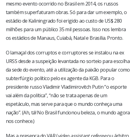
mesmo evento ocorrido no Brasil em 2014, os russos
também superfaturam obras. Só para dar um exemplo, o
estádio de Kaliningrado foi erigido ao custo de US$ 280
milhões para um público 35 mil pessoas. Isso nos lembra
os estádios de Manaus, Cuiabá, Natal e Brasília. Pronto.
O lamaçal dos corruptos e corruptores se instalou na ex
URSS desde a suspeição levantada no sorteio para escolha
da sede do evento, até a utilização da paixão popular como
subterfúrgio político pelo ex agente da KGB. Para o
presidente russo Vladimir Vladimirovitch Putin “o esporte
vai além da política”, “não se trata apenas de um
espetáculo, mas serve para que o mundo conheça uma
nação”. (Ah, tá! No Brasil funcionou beleza, o mundo agora
nos conhece.)
Mas a presença do VAR (
video assistant referee
ou árbitro