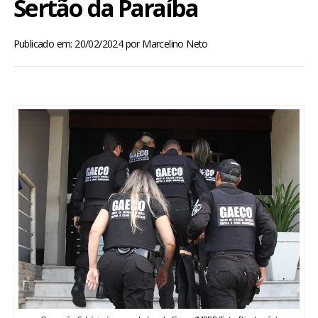
Sertão da Paraíba
BRASIL
Publicado em: 20/02/2024
por
Marcelino Neto
MUNDO
ESPORTES
ENTRETENIMENTO
ENQUETE
TV LPB
FOTOS
COLUNISTAS