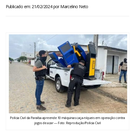
BRASIL
Publicado em: 21/02/2024
por
Marcelino Neto
MUNDO
ESPORTES
ENTRETENIMENTO
ENQUETE
TV LPB
FOTOS
Polícia Civil da Paraíba apreende 10 máquinas caça-níqueis em operação contra
COLUNISTAS
jogos de azar — Foto: Reprodução/Polícia Civil