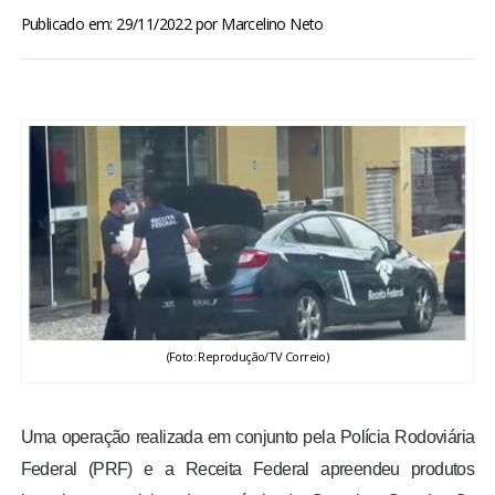
BRASIL
Publicado em: 29/11/2022
por
Marcelino Neto
MUNDO
ESPORTES
ENTRETENIMENTO
ENQUETE
TV LPB
(Foto: Reprodução/TV Correio)
FOTOS
Uma operação realizada em conjunto pela Polícia Rodoviária
COLUNISTAS
Federal (PRF) e a Receita Federal apreendeu produtos