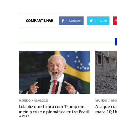
COMPARTILHAR
Facebook
Twitter
MUNDO
06/08/2026
MUNDO
03/0
Lula diz que falará com Trump em
Ataque rus
meio a crise diplomática entre Brasil
mata 10; U
e EUA