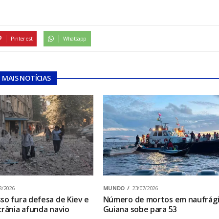
Pinterest
Whatsapp
MAIS NOTÍCIAS
8/2026
MUNDO
23/07/2026
so fura defesa de Kiev e
Número de mortos em naufrági
crânia afunda navio
Guiana sobe para 53