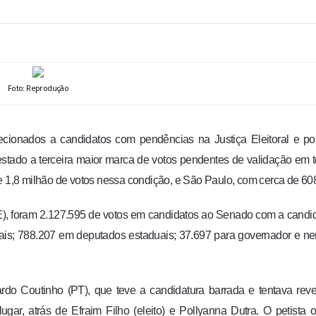
Foto: Reprodução
ecionados a candidatos com pendências na Justiça Eleitoral e po
stado a terceira maior marca de votos pendentes de validação em 
e 1,8 milhão de votos nessa condição, e São Paulo, com cerca de 608
E), foram 2.127.595 de votos em candidatos ao Senado com a candi
rais; 788.207 em deputados estaduais; 37.697 para governador e 
do Coutinho (PT), que teve a candidatura barrada e tentava reve
lugar, atrás de Efraim Filho (eleito) e Pollyanna Dutra. O petista 