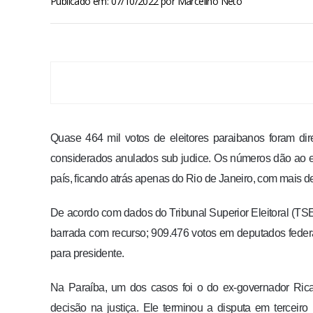
Publicado em: 07/10/2022
por
Marcelino Neto
Quase 464 mil votos de eleitores paraibanos foram dir
considerados anulados sub judice. Os números dão ao e
país, ficando atrás apenas do Rio de Janeiro, com mais d
De acordo com dados do Tribunal Superior Eleitoral (TS
barrada com recurso; 909.476 votos em deputados fede
para presidente.
Na Paraíba, um dos casos foi o do ex-governador Ricar
decisão na justiça. Ele terminou a disputa em terceiro 