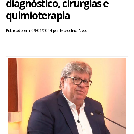
diagnóstico, cirurgias e
BRASIL
quimioterapia
MUNDO
Publicado em: 09/01/2024
por
Marcelino Neto
ESPORTES
ENTRETENIMENTO
ENQUETE
TV LPB
FOTOS
COLUNISTAS