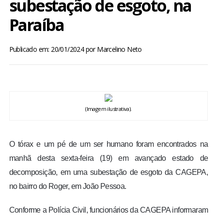
subestação de esgoto, na
BRASIL
Paraíba
MUNDO
Publicado em: 20/01/2024
por
Marcelino Neto
ESPORTES
ENTRETENIMENTO
(Imagem ilustrativa).
ENQUETE
TV LPB
O tórax e um pé de um ser humano foram encontrados na
manhã desta sexta-feira (19) em avançado estado de
FOTOS
decomposição, em uma subestação de esgoto da CAGEPA,
no bairro do Roger, em João Pessoa.
COLUNISTAS
Conforme a Polícia Civil, funcionários da CAGEPA informaram