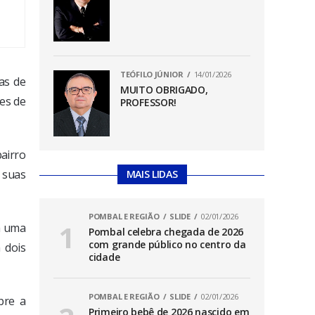
TEÓFILO JÚNIOR
14/01/2026
as de
MUITO OBRIGADO,
ões de
PROFESSOR!
airro
e suas
MAIS LIDAS
POMBAL E REGIÃO
SLIDE
02/01/2026
da uma
Pombal celebra chegada de 2026
com grande público no centro da
 dois
cidade
POMBAL E REGIÃO
SLIDE
02/01/2026
bre a
Primeiro bebê de 2026 nascido em