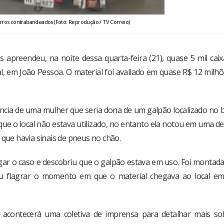
arros contrabandeados (Foto: Reprodução / TV Correio)
 apreendeu, na noite dessa quarta-feira (21), quase 5 mil caix
al, em João Pessoa. O material foi avaliado em quase R$ 12 milh
ncia de uma mulher que seria dona de um galpão localizado no b
que o local não estava utilizado, no entanto ela notou em uma d
 que havia sinais de pneus no chão.
stigar o caso e descobriu que o galpão estava em uso. Foi monta
iu flagrar o momento em que o material chegava ao local em
, acontecerá uma coletiva de imprensa para detalhar mais so