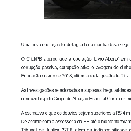
Uma nova operação foi deflagrada na manhã desta segunda
O ClickPB apurou que a operação ‘Livro Aberto’ tem co
corrupção passiva, corrupção ativa e lavagem de dinhei
Educação no ano de 2018, último ano da gestão de Ricar
As investigações relacionadas a supostas irregularidade
conduzidas pelo Grupo de Atuação Especial Contra o Cri
A estimativa é que os desvios sejam superiores a R$ 4 mi
De acordo com a assessoria da PF, até o momento fora
Tribunal de Justiça (STJ), além da indisponibilidade 