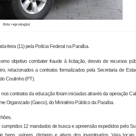
(foto: reprodução)
-feira (11) pela Polícia Federal na Paraíba.
mo objetivo combater fraude à licitação, desvio de recursos púb
ro, relacionados a contratos formalizados pela Secretaria de Est
do Coutinho (PT).
s nos contratos da educação foram iniciadas através da operação Cal
me Organizado (Gaeco), do Ministério Público da Paraíba.
lhões.
m cumpridos 12 mandados de busca e apreensão expedidos pelo Su
de bens, valores, dinheiro e ativos dos investigados. Veja locai