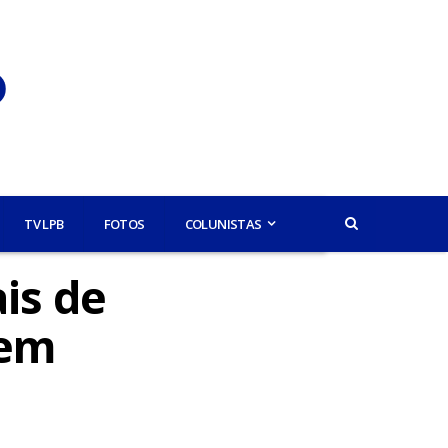
TV LPB
FOTOS
COLUNISTAS
ais de
 em