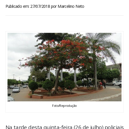
BRASIL
Publicado em: 27/07/2018
por
Marcelino Neto
MUNDO
ESPORTES
ENTRETENIMENTO
ENQUETE
TV LPB
FOTOS
Foto/Reprodução
COLUNISTAS
Na tarde desta quinta-feira (26 de julho) policiais