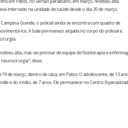
 filho em Patos, no Sertão paraibano, em março, recebeu alta
ava internado na unidade de saúde desde o dia 20 de março.
Campina Grande, o policial ainda se encontra com quadro de
vimentá-los. A bala permanece alojada no corpo do policial e,
irurgia.
ecebeu alta, mas vai precisar de equipe de fisioterapia e enferm
eurocirurgia”, disse.
a 19 de março, dentro de casa, em Patos. O adolescente, de 13 ano
e e do irmão, de 7 anos. Ele permanece no Centro Especializa