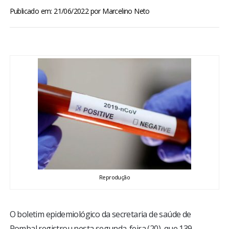
BRASIL
Publicado em: 21/06/2022
por
Marcelino Neto
MUNDO
ESPORTES
ENTRETENIMENTO
ENQUETE
TV LPB
Reprodução
FOTOS
COLUNISTAS
O boletim epidemiológico da secretaria de saúde de
Pombal registrou nesta segunda-feira (20), que 139