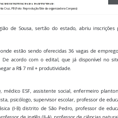
anta Cruz, PB (Foto: Reprodução/Site da organizadora Conpass)
ião de Sousa, sertão do estado, abriu inscrições 
o, onde estão sendo oferecidas 36 vagas de empreg
. De acordo com o edital, que já disponível no sit
gar a R$ 7 mil + produtividade.
 médico ESF, assistente social, enfermeiro planton
sta, psicólogo, supervisor escolar, professor de edu
ásica (I-B) distrito de São Pedro, professor de edu
fessor de inglês (II-A), professor de ciências naturais