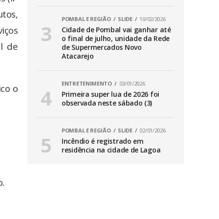
utos,
POMBAL E REGIÃO
SLIDE
10/02/2026
iços
Cidade de Pombal vai ganhar até
o final de julho, unidade da Rede
al de
de Supermercados Novo
Atacarejo
ENTRETENIMENTO
03/01/2026
ico o
Primeira super lua de 2026 foi
observada neste sábado (3)
POMBAL E REGIÃO
SLIDE
02/01/2026
Incêndio é registrado em
residência na cidade de Lagoa
o.