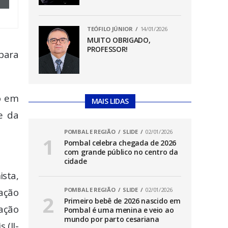
TEÓFILO JÚNIOR
14/01/2026
MUITO OBRIGADO,
PROFESSOR!
para
o em
MAIS LIDAS
e da
POMBAL E REGIÃO
SLIDE
02/01/2026
Pombal celebra chegada de 2026
com grande público no centro da
cidade
ista,
cação
POMBAL E REGIÃO
SLIDE
02/01/2026
Primeiro bebê de 2026 nascido em
cação
Pombal é uma menina e veio ao
mundo por parto cesariana
 (II-