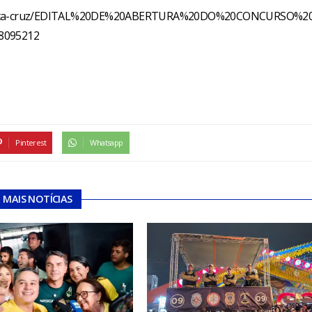
b-santa-cruz/EDITAL%20DE%20ABERTURA%20DO%20CONCURSO%2
8095212
Pinterest
Whatsapp
MAIS NOTÍCIAS