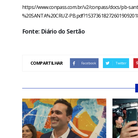
https://www.conpass.com.br/v2/conpass/docs/p
%20SANTA%20CRUZ-PB.pdf?15373618272601909201
Fonte: Diário do Sertão
COMPARTILHAR
Facebook
Twitter