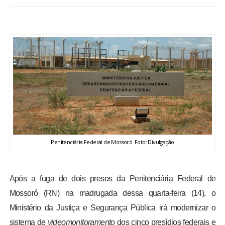
BRASIL
MUNDO
ESPORTES
ENTRETENIMENTO
ENQUETE
Penitenciária Federal de Mossoró. Foto: Divulgação
TV LPB
FOTOS
Após a fuga de dois presos da Penitenciária Federal de
Mossoró (RN) na madrugada dessa quarta-feira (14), o
COLUNISTAS
Ministério da Justiça e Segurança Pública irá modernizar o
sistema de
videomonitoramento
dos cinco presídios federais e