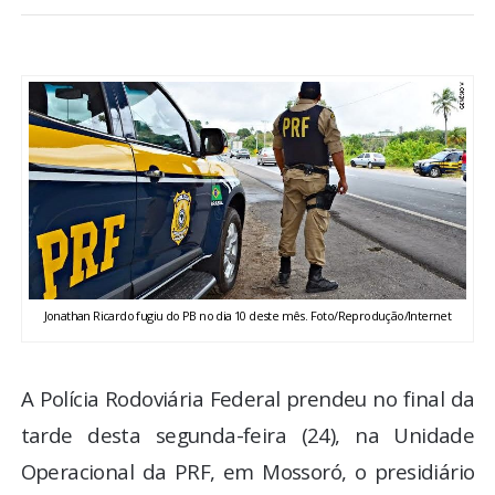
BRASIL
MUNDO
ESPORTES
ENTRETENIMENTO
ENQUETE
Jonathan Ricardo fugiu do PB no dia 10 deste mês. Foto/Reprodução/Internet
TV LPB
FOTOS
A Polícia Rodoviária Federal prendeu no final da
tarde desta segunda-feira (24), na Unidade
COLUNISTAS
Operacional da PRF, em Mossoró, o presidiário