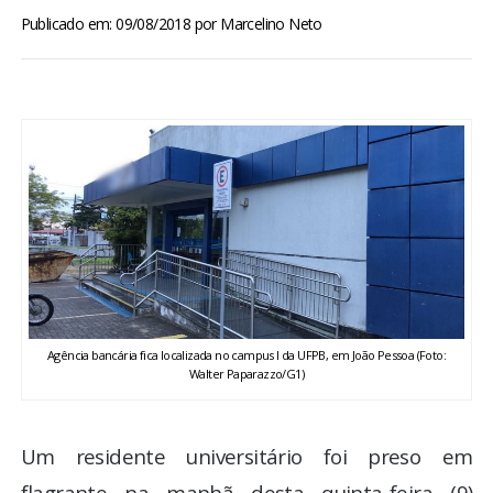
BRASIL
Publicado em: 09/08/2018
por
Marcelino Neto
MUNDO
ESPORTES
ENTRETENIMENTO
ENQUETE
TV LPB
Agência bancária fica localizada no campus I da UFPB, em João Pessoa (Foto:
Walter Paparazzo/G1)
FOTOS
COLUNISTAS
Um residente universitário foi preso em
flagrante na manhã desta quinta-feira (9)