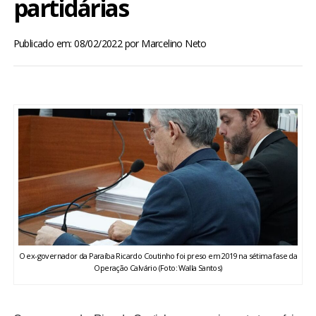
partidárias
BRASIL
Publicado em: 08/02/2022
por
Marcelino Neto
MUNDO
ESPORTES
ENTRETENIMENTO
ENQUETE
TV LPB
FOTOS
O ex-governador da Paraíba Ricardo Coutinho foi preso em 2019 na sétima fase da
Operação Calvário (Foto: Walla Santos)
COLUNISTAS