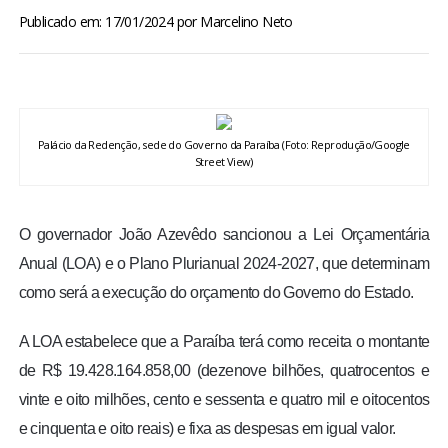
BRASIL
Publicado em: 17/01/2024
por
Marcelino Neto
MUNDO
ESPORTES
Palácio da Redenção, sede do Governo da Paraíba (Foto: Reprodução/Google
Street View)
ENTRETENIMENTO
O governador João Azevêdo sancionou a Lei Orçamentária
ENQUETE
Anual (LOA) e o Plano Plurianual 2024-2027, que determinam
como será a execução do orçamento do Governo do Estado.
TV LPB
A LOA estabelece que a Paraíba terá como receita o montante
FOTOS
de R$ 19.428.164.858,00 (dezenove bilhões, quatrocentos e
vinte e oito milhões, cento e sessenta e quatro mil e oitocentos
COLUNISTAS
e cinquenta e oito reais) e fixa as despesas em igual valor.