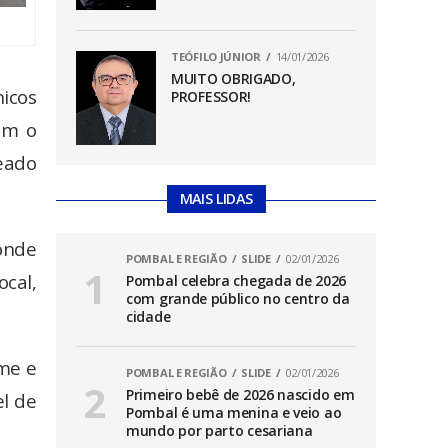
TEÓFILO JÚNIOR
14/01/2026
MUITO OBRIGADO,
icos
PROFESSOR!
om o
leado
MAIS LIDAS
onde
POMBAL E REGIÃO
SLIDE
02/01/2026
ocal,
Pombal celebra chegada de 2026
com grande público no centro da
cidade
ime e
POMBAL E REGIÃO
SLIDE
02/01/2026
Primeiro bebê de 2026 nascido em
el de
Pombal é uma menina e veio ao
mundo por parto cesariana