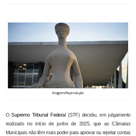
BRASIL
MUNDO
ESPORTES
ENTRETENIMENTO
ENQUETE
TV LPB
Imagem/Reprodução
FOTOS
O
Supremo Tribunal Federa
l (STF) decidiu, em julgamento
realizado no início de junho de 2025, que as Câmaras
COLUNISTAS
Municipais não têm mais poder para aprovar ou rejeitar contas