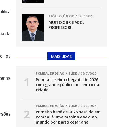
lítica
TEÓFILO JÚNIOR
14/01/2026
MUITO OBRIGADO,
PROFESSOR!
cia da
ue os
MAIS LIDAS
POMBAL E REGIÃO
SLIDE
02/01/2026
rer na
Pombal celebra chegada de 2026
com grande público no centro da
cidade
POMBAL E REGIÃO
SLIDE
02/01/2026
Primeiro bebê de 2026 nascido em
cisões
Pombal é uma menina e veio ao
mundo por parto cesariana