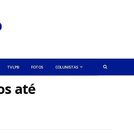
TV LPB
FOTOS
COLUNISTAS
os até