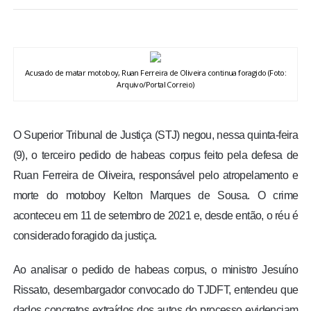
BRASIL
MUNDO
Acusado de matar motoboy, Ruan Ferreira de Oliveira continua foragido (Foto:
Arquivo/Portal Correio)
ESPORTES
ENTRETENIMENTO
O Superior Tribunal de Justiça (STJ) negou, nessa quinta-feira
(9), o terceiro pedido de habeas corpus feito pela defesa de
ENQUETE
Ruan Ferreira de Oliveira, responsável pelo atropelamento e
morte do motoboy Kelton Marques de Sousa. O crime
TV LPB
aconteceu em 11 de setembro de 2021 e, desde então, o réu é
considerado foragido da justiça.
FOTOS
Ao analisar o pedido de habeas corpus, o ministro Jesuíno
COLUNISTAS
Rissato, desembargador convocado do TJDFT, entendeu que
dados concretos extraídos dos autos do processo evidenciam