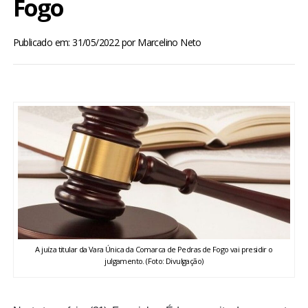
Fogo
BRASIL
Publicado em: 31/05/2022
por
Marcelino Neto
MUNDO
ESPORTES
ENTRETENIMENTO
ENQUETE
TV LPB
FOTOS
A juíza titular da Vara Única da Comarca de Pedras de Fogo vai presidir o
julgamento. (Foto: Divulgação)
COLUNISTAS