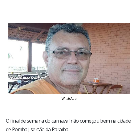
BRASIL
MUNDO
ESPORTES
ENTRETENIMENTO
ENQUETE
TV LPB
WhatsApp
FOTOS
O final de semana do carnaval não começou bem na cidade
COLUNISTAS
de Pombal, sertão da Paraíba.