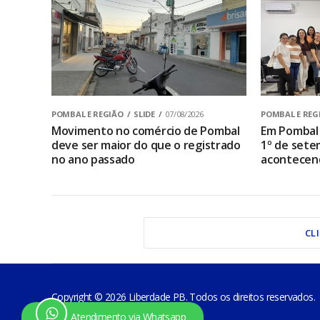
POMBAL E REGIÃO
SLIDE
07/08/2026
POMBAL E REG
Movimento no comércio de Pombal
Em Pombal 
deve ser maior do que o registrado
1º de sete
no ano passado
acontecen
CL
Copyright © 2026 Liberdade PB. Todos os direitos reservados.
Atendimento via Whatsapp