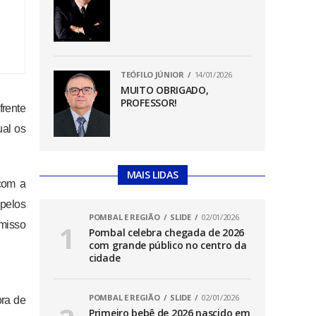
TEÓFILO JÚNIOR
14/01/2026
MUITO OBRIGADO,
PROFESSOR!
frente
ual os
MAIS LIDAS
com a
 pelos
POMBAL E REGIÃO
SLIDE
02/01/2026
omisso
Pombal celebra chegada de 2026
com grande público no centro da
cidade
POMBAL E REGIÃO
SLIDE
02/01/2026
ora de
Primeiro bebê de 2026 nascido em