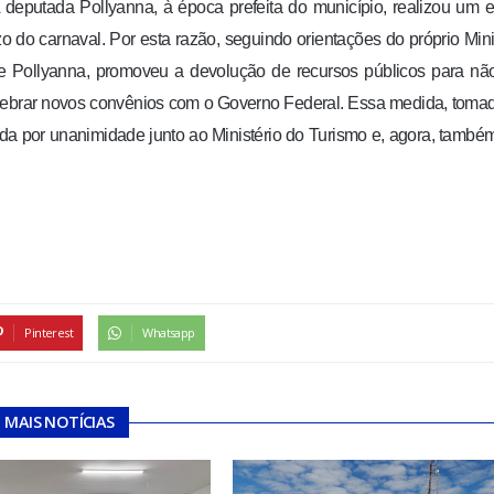
deputada Pollyanna, à época prefeita do município, realizou um 
o do carnaval. Por esta razão, seguindo orientações do próprio Mini
e Pollyanna, promoveu a devolução de recursos públicos para não
elebrar novos convênios com o Governo Federal. Essa medida, toma
ada por unanimidade junto ao Ministério do Turismo e, agora, també
Pinterest
Whatsapp
MAIS NOTÍCIAS