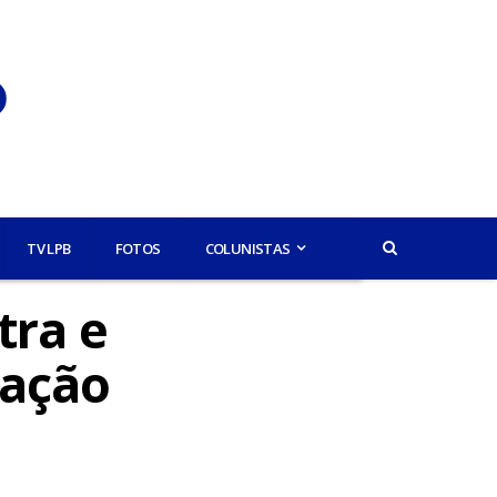
TV LPB
FOTOS
COLUNISTAS
tra e
tação