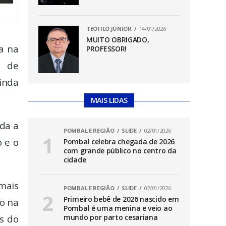
TEÓFILO JÚNIOR
14/01/2026
MUITO OBRIGADO,
a na
PROFESSOR!
a de
ainda
MAIS LIDAS
oda a
POMBAL E REGIÃO
SLIDE
02/01/2026
o e o
Pombal celebra chegada de 2026
com grande público no centro da
cidade
 mais
POMBAL E REGIÃO
SLIDE
02/01/2026
Primeiro bebê de 2026 nascido em
no na
Pombal é uma menina e veio ao
s do
mundo por parto cesariana