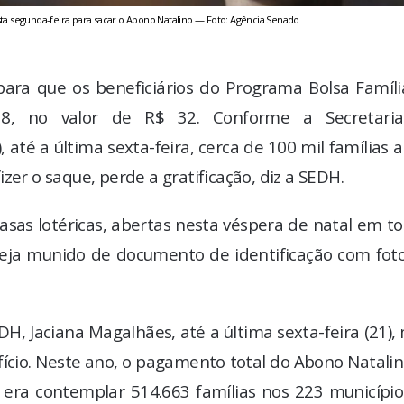
esta segunda-feira para sacar o Abono Natalino — Foto: Agência Senado
para que os beneficiários do Programa Bolsa Famíli
8, no valor de R$ 32. Conforme a Secretari
té a última sexta-feira, cerca de 100 mil famílias 
zer o saque, perde a gratificação, diz a SEDH.
sas lotéricas, abertas nesta véspera de natal em t
steja munido de documento de identificação com fot
H, Jaciana Magalhães, até a última sexta-feira (21),
fício. Neste ano, o pagamento total do Abono Natali
 era contemplar 514.663 famílias nos 223 município