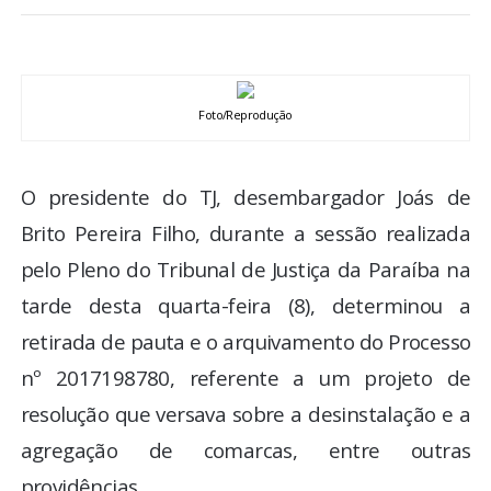
BRASIL
MUNDO
Foto/Reprodução
ESPORTES
O presidente do TJ, desembargador Joás de
ENTRETENIMENTO
Brito Pereira Filho, durante a sessão realizada
ENQUETE
pelo Pleno do Tribunal de Justiça da Paraíba na
tarde desta quarta-feira (8), determinou a
TV LPB
retirada de pauta e o arquivamento do Processo
nº 2017198780, referente a um projeto de
FOTOS
resolução que versava sobre a desinstalação e a
agregação de comarcas, entre outras
COLUNISTAS
providências