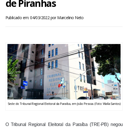
de Piranhas
BRASIL
Publicado em: 04/03/2022
por
Marcelino Neto
MUNDO
ESPORTES
ENTRETENIMENTO
ENQUETE
TV LPB
FOTOS
Sede do Tribunal Regional Eleitoral da Paraíba, em João Pessoa. (Foto: Walla Santos)
COLUNISTAS
O Tribunal Regional Eleitoral da Paraíba (TRE-PB) negou