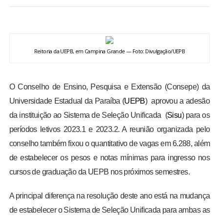
BRASIL
MUNDO
Reitoria da UEPB, em Campina Grande — Foto: Divulgação/UEPB
ESPORTES
O Conselho de Ensino, Pesquisa e Extensão (Consepe) da
ENTRETENIMENTO
Universidade Estadual da Paraíba (
UEPB
) aprovou a adesão
da instituição ao Sistema de Seleção Unificada (
Sisu
) para os
ENQUETE
períodos letivos 2023.1 e 2023.2. A reunião organizada pelo
conselho também fixou o quantitativo de vagas em 6.288, além
TV LPB
de estabelecer os pesos e notas mínimas para ingresso nos
cursos de graduação da UEPB nos próximos semestres.
FOTOS
A principal diferença na resolução deste ano está na mudança
COLUNISTAS
de estabelecer o Sistema de Seleção Unificada para ambas as