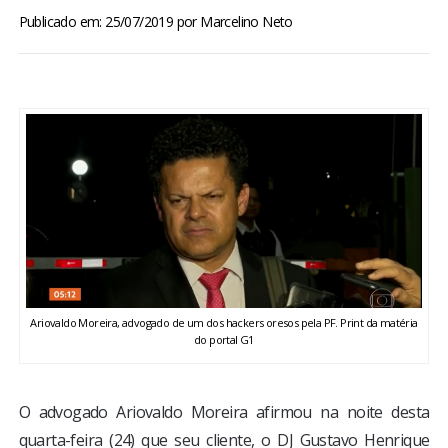
BRASIL
Publicado em: 25/07/2019
por
Marcelino Neto
MUNDO
ESPORTES
ENTRETENIMENTO
ENQUETE
TV LPB
Ariovaldo Moreira, advogado de um dos hackers oresos pela PF. Print da matéria
do portal G1
FOTOS
COLUNISTAS
O advogado Ariovaldo Moreira afirmou na noite desta
quarta-feira (24) que seu cliente, o DJ Gustavo Henrique