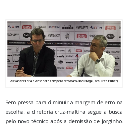
BRASIL
MUNDO
ESPORTES
ENTRETENIMENTO
ENQUETE
Alexandre Faria e Alexandre Campello tentaram Abel Braga (Foto: Fred Huber)
TV LPB
FOTOS
Sem pressa para diminuir a margem de erro na
escolha, a diretoria cruz-maltina segue a busca
COLUNISTAS
pelo novo técnico após a demissão de Jorginho.