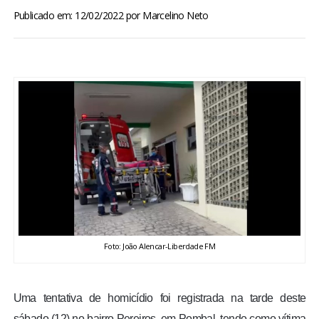
BRASIL
Publicado em: 12/02/2022
por
Marcelino Neto
MUNDO
ESPORTES
ENTRETENIMENTO
ENQUETE
TV LPB
Foto: João Alencar-Liberdade FM
FOTOS
COLUNISTAS
Uma tentativa de homicídio foi registrada na tarde deste
sábado (12) no bairro Pereiros, em Pombal, tendo como vítima