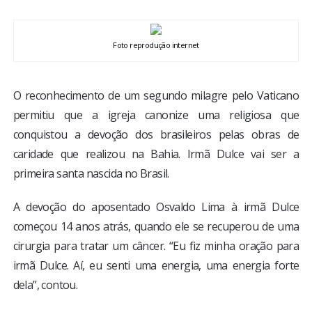
BRASIL
Foto reprodução internet
MUNDO
ESPORTES
O reconhecimento de um segundo milagre pelo Vaticano
permitiu que a igreja canonize uma religiosa que
ENTRETENIMENTO
conquistou a devoção dos brasileiros pelas obras de
caridade que realizou na Bahia. Irmã Dulce vai ser a
ENQUETE
primeira santa nascida no Brasil.
A devoção do aposentado Osvaldo Lima à irmã Dulce
TV LPB
começou 14 anos atrás, quando ele se recuperou de uma
cirurgia para tratar um câncer. “Eu fiz minha oração para
FOTOS
irmã Dulce. Aí, eu senti uma energia, uma energia forte
dela”, contou.
COLUNISTAS