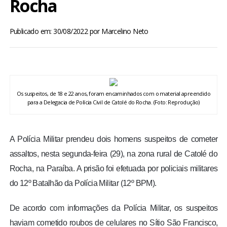
Rocha
BRASIL
Publicado em: 30/08/2022
por
Marcelino Neto
MUNDO
ESPORTES
ENTRETENIMENTO
Os suspeitos, de 18 e 22 anos, foram encaminhados com o material apreendido
para a Delegacia de Polícia Civil de Catolé do Rocha. (Foto: Reprodução)
ENQUETE
A Polícia Militar prendeu dois homens suspeitos de cometer
TV LPB
assaltos, nesta segunda-feira (29), na zona rural de Catolé do
Rocha, na Paraíba. A prisão foi efetuada por policiais militares
FOTOS
do 12º Batalhão da Polícia Militar (12º BPM).
COLUNISTAS
De acordo com informações da Polícia Militar, os suspeitos
haviam cometido roubos de celulares no Sítio São Francisco,