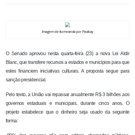
BRASIL
MUNDO
Imagem de lkzmiranda por Pixabay
ESPORTES
O Senado aprovou nesta quarta-feira (23) a nova Lei Aldir
ENTRETENIMENTO
Blanc, que transfere recursos a estados e municípios para que
estes financiem iniciativas culturais. A proposta segue para
ENQUETE
sanção presidencial.
TV LPB
Pelo texto, a União vai repassar anualmente R$ 3 bilhões aos
governos estaduais e municipais, durante cinco anos. O
FOTOS
projeto estabelece que o dinheiro seja usado da seguinte
forma:
COLUNISTAS