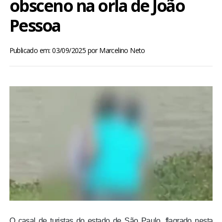
obsceno na orla de João
BRASIL
Pessoa
MUNDO
Publicado em: 03/09/2025
por
Marcelino Neto
ESPORTES
ENTRETENIMENTO
ENQUETE
TV LPB
FOTOS
COLUNISTAS
O casal de turistas do estado de São Paulo, flagrado nesta